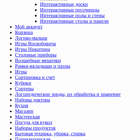
Интерактивные доски
Интерактивные песочницы
Интерактивные полы и стены
Интерактивные столы и панели
Мой аккаунт
Корзина
Логико-малыш
Игры Воскобовича
Игры Никитина
Столовые приборы
Волшебные мешочки
Рамки-вкладыши и пазлы
Игры
Сортировка и счет
Кубики
Сортеры
Логопедические зонды, их обработка и хранение
Наборы доктора
Кухня
Магазин
Мастерская
Посуда для кукол
Наборы продуктов
Бытовая техника, уборка, стирка
Парикмахерская