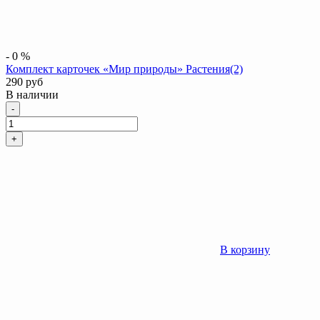
-
0
%
Комплект карточек «Мир природы» Растения(2)
290
руб
В наличии
Количество
-
+
В корзину